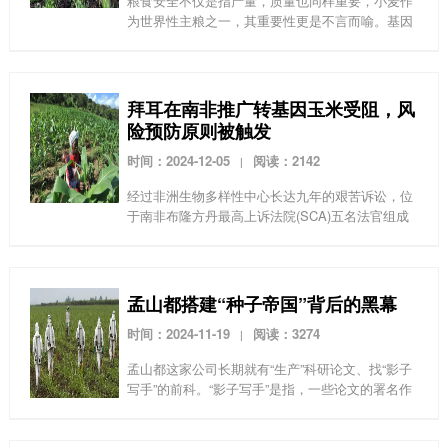
粮食安全不仅是指产量，质量也同样重要，小麦作
为世界性主粮之一，其重要性更是不言而喻。基因
改造和化工农业的风险巨大，已经推广的基改作物
已经出现了很多问题[10]，所以作为基改作物研发
应用大国的...
拜耳在南非推广转基因玉米受阻，风
险预防原则被触发
时间：2024-12-05
阅读：2142
|
经过非洲生物多样性中心长达九年的艰苦诉讼，位
于南非布隆方丹最高上诉法院(SCA)五名法官组成
的合议庭在今天做出了决定，搁置了孟山都公司
（现拜耳公司）批准其耐旱转基因玉米MON87460
商业化...
孟山都搭建“种子帝国”背后的黑幕
时间：2024-11-19
阅读：3274
|
孟山都这家公司长期就有“生产”科研论文、找“影子
写手”的前科。“影子写手”是指，一些论文的署名作
者看上去与公司没有任何利益关系，但事实上，这
篇论文是在孟山都的授意与支持下完成的。他们多