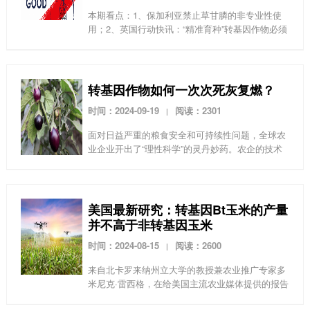
本期看点：1、保加利亚禁止草甘膦的非专业性使
用；2、英国行动快讯：“精准育种”转基因作物必须
贴上标签并可溯源；3、美环保署40年来首次紧急
禁令:除草剂DCPA被立即禁用
转基因作物如何一次次死灰复燃？
时间：2024-09-19
阅读：2301
|
面对日益严重的粮食安全和可持续性问题，全球农
业企业开出了“理性科学”的灵丹妙药。农企的技术
官僚们将转基因等技术推广到全世界，试图仅靠技
术解决全球问题——顺带捞一杯羹。这些“现代”技
术排挤了劳...
美国最新研究：转基因Bt玉米的产量
并不高于非转基因玉米
时间：2024-08-15
阅读：2600
|
来自北卡罗来纳州立大学的教授兼农业推广专家多
米尼克·雷西格，在给美国主流农业媒体提供的报告
上指出，转基因Bt玉米在美国表现不佳，其产量也