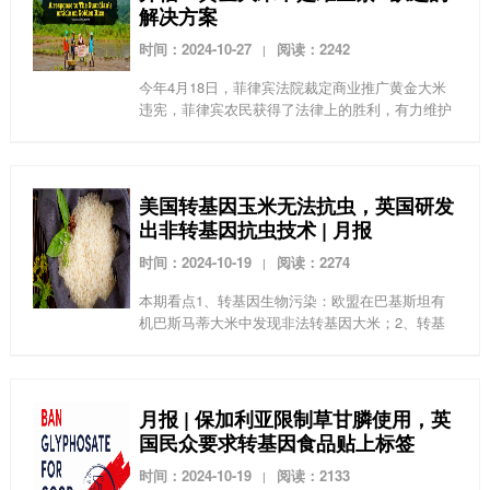
解决方案
时间：2024-10-27
阅读：2242
|
今年4月18日，菲律宾法院裁定商业推广黄金大米
违宪，菲律宾农民获得了法律上的胜利，有力维护
了本国的粮食自主权。为了反对他们的胜利，英国
《卫报》屈从于转基因支持者的观点，断言群众方
案落后不可行...
美国转基因玉米无法抗虫，英国研发
出非转基因抗虫技术 | 月报
时间：2024-10-19
阅读：2274
|
本期看点1、转基因生物污染：欧盟在巴基斯坦有
机巴斯马蒂大米中发现非法转基因大米；2、转基
因失败：转基因Bt玉米在美国对付目标害虫方面失
利；3、印度抵制转基因；4、利益冲突损害了欧洲
食品安全局...
月报 | 保加利亚限制草甘膦使用，英
国民众要求转基因食品贴上标签
时间：2024-10-19
阅读：2133
|