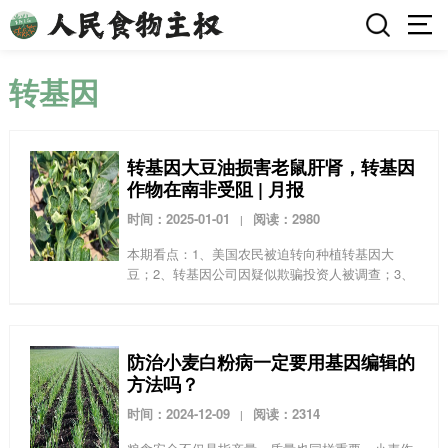
转基因
转基因大豆油损害老鼠肝肾，转基因
作物在南非受阻 | 月报
时间：2025-01-01
阅读：2980
|
本期看点：1、美国农民被迫转向种植转基因大
豆；2、转基因公司因疑似欺骗投资人被调查；3、
芬兰最新研究：有机番茄减产是由于有机肥中含有
残留的草甘膦；4、伊朗科学家发现：转基因大豆
油损害老鼠的肝...
防治小麦白粉病一定要用基因编辑的
方法吗？
时间：2024-12-09
阅读：2314
|