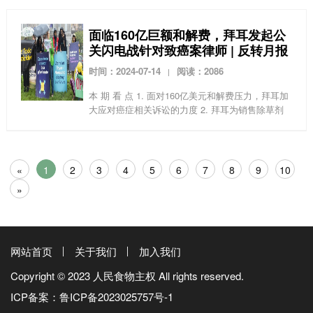
不比非转基因玉米高；玉米螟害虫已经对转基因Bt
玉米中的...
面临160亿巨额和解费，拜耳发起公
关闪电战针对致癌案律师 | 反转月报
时间：2024-07-14
阅读：2086
|
本 期 看 点 1. 面对160亿美元和解费压力，拜耳加
大应对癌症相关诉讼的力度 2. 拜耳为销售除草剂
发起公关闪电战，诋毁致癌案律师 3. 草甘膦会影
响免疫反应，增加男性患自身免...
«
1
2
3
4
5
6
7
8
9
10
»
网站首页
关于我们
加入我们
Copyright © 2023 人民食物主权 All rights reserved.
ICP备案：
鲁ICP备2023025757号-1