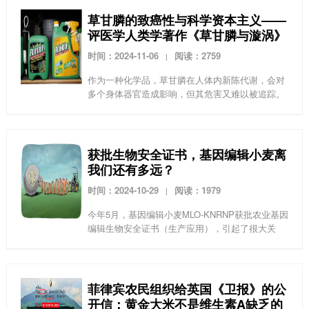
年来都...
草甘膦的致癌性与科学资本主义——
评医学人类学著作《草甘膦与漩涡》
时间：2024-11-06
阅读：2759
|
作为一种化学品，草甘膦在人体内新陈代谢，会对
多个身体器官造成影响，但其危害又难以被追踪。
多名科学家已经通过动物实验指出草甘膦对肝、
肾、肠道等部位的损害，但在“学术资本主义”的作
用下，他们却屡...
获批生物安全证书，基因编辑小麦离
我们还有多远？
时间：2024-10-29
阅读：1979
|
今年5月，基因编辑小麦MLO-KNRNP获批农业基因
编辑生物安全证书（生产应用），引起了很大关
注。虽然其支持者声称基因编辑技术可以不转入外
源基因，比传统转基因技术要安全，然而就算是最
新的基因...
菲律宾农民组织给英国《卫报》的公
开信：黄金大米不是维生素A缺乏的