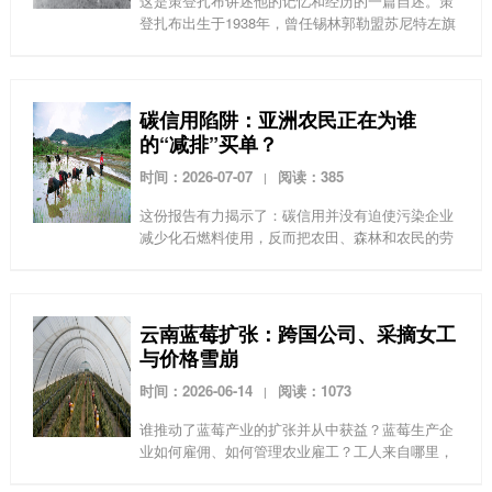
这是策登扎布讲述他的记忆和经历的一篇自述。策
登扎布出生于1938年，曾任锡林郭勒盟苏尼特左旗
（东苏旗）某嘎查的会计、书记，左旗政协副主
席，经历了草原上的互助组、合作社、人民公社至
牲畜草场承包...
碳信用陷阱：亚洲农民正在为谁
的“减排”买单？
时间：2026-07-07
阅读：385
|
这份报告有力揭示了：碳信用并没有迫使污染企业
减少化石燃料使用，反而把农田、森林和农民的劳
动变成可供企业购买的“抵消品”，成为企业洗绿和
农业资本扩张的新工具。
云南蓝莓扩张：跨国公司、采摘女工
与价格雪崩
时间：2026-06-14
阅读：1073
|
谁推动了蓝莓产业的扩张并从中获益？蓝莓生产企
业如何雇佣、如何管理农业雇工？工人来自哪里，
工作条件如何？为什么本地工人和外地工人之间有