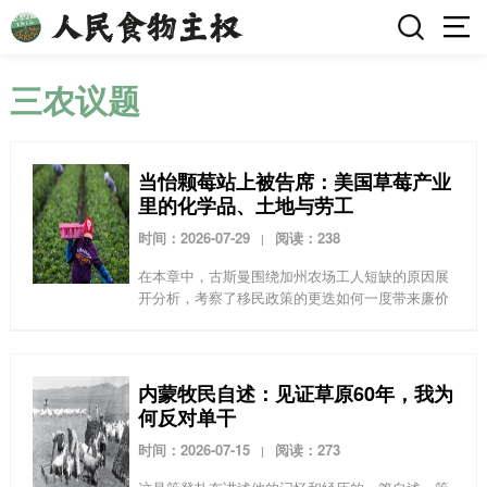
三农议题
当怡颗莓站上被告席：美国草莓产业
里的化学品、土地与劳工
时间：2026-07-29
阅读：238
|
在本章中，古斯曼围绕加州农场工人短缺的原因展
开分析，考察了移民政策的更迭如何一度带来廉价
劳动力，又如何在当下对产业构成挑战，不断影响
着农场工人与莓农的博弈。她将用生动的案例揭
示，逐利的莓农如...
内蒙牧民自述：见证草原60年，我为
何反对单干
时间：2026-07-15
阅读：273
|