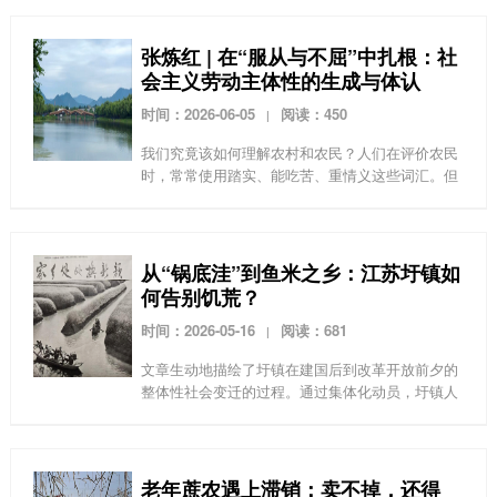
不同的分工，不同的少数民族工人之间关系如何？
工人面临的主要...
张炼红 | 在“服从与不屈”中扎根：社
会主义劳动主体性的生成与体认
时间：2026-06-05
阅读：450
|
我们究竟该如何理解农村和农民？人们在评价农民
时，常常使用踏实、能吃苦、重情义这些词汇。但
究竟是怎样的历史进程，塑造了今天的农村和农
民？在这篇文章中，张炼红老师通过追寻父母在人
民公社时期的劳动...
从“锅底洼”到鱼米之乡：江苏圩镇如
何告别饥荒？
时间：2026-05-16
阅读：681
|
文章生动地描绘了圩镇在建国后到改革开放前夕的
整体性社会变迁的过程。通过集体化动员，圩镇人
完成了以水利建设和围圩造田为核心的物质空间改
造，并在此基础上，以农业积累哺育工业，建立了
以社办脱水蔬菜...
老年蔗农遇上滞销：卖不掉，还得