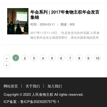
到最后为了抢救集体财产而牺牲，赵小和每一次
的“想通”，都让...
年会系列 | 2017年食物主权年会发言
集锦
时间：2026-03-11
阅读：805
|
2017年11月11-12日，“生态农业与合作实践”人民食
物主权年会在云南昆明举行，来自全国各地的思考
者与行动者们齐聚一堂，分享经验，探索出路。在
当前资本主义化工农业的枪林弹雨中，这样的探
索...
«
1
2
3
4
5
6
7
8
9
10
»
网站首页
关于我们
加入我们
Copyright © 2023 人民食物主权 All rights reserved.
ICP备案：
鲁ICP备2023025757号-1