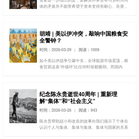
体的矛盾并不能寄希望于资本变得有耐心、良善，
就能够带领乡村产业长期发展。乡村振兴仍需要依
靠组织起来的村集体。
胡靖 | 美以伊冲突，敲响中国粮食安
全警钟？
时间：2026-03-29
阅读：1009
|
如今美以伊战争引爆中东，全球能源市场震荡，粮
食贸易这条“外循环”比任何时候都脆弱。而国内
呢？在这篇最新文章中，他直击我国粮食主产区透
支、主销区“躺平”、奢侈性消费三大隐患，提出“平
衡生产、控...
纪念陈永贵逝世40周年 | 重新理
解“集体”和“社会主义”
时间：2026-03-26
阅读：943
|
陈永贵帮助赵小和改造的故事向我们揭示了个体在
认识个人与集体、集体与集体、集体与国家的关系
时的不断革新的过程。从最初一心只想自己发财，