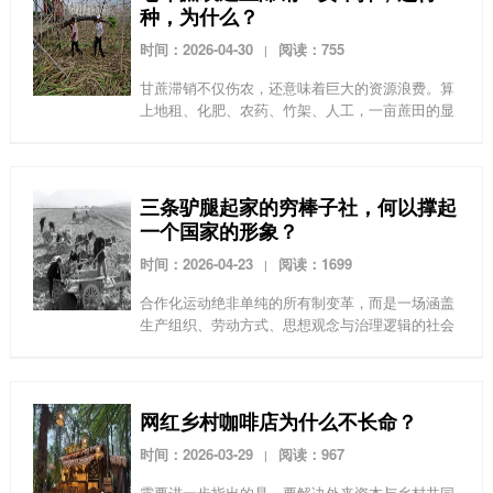
种，为什么？
时间：2026-04-30
阅读：755
|
甘蔗滞销不仅伤农，还意味着巨大的资源浪费。算
上地租、化肥、农药、竹架、人工，一亩蔗田的显
性成本大约为8000元。隐性成本则包括蔗农身体的
损耗，土地肥力的下降，农残对环境的污染，以及
加剧病虫害...
三条驴腿起家的穷棒子社，何以撑起
一个国家的形象？
时间：2026-04-23
阅读：1699
|
合作化运动绝非单纯的所有制变革，而是一场涵盖
生产组织、劳动方式、思想观念与治理逻辑的社会
革命。穷棒子社的诞生与发展，回应了“落后条件下
能否办好合作社、能否实现农村社会主义改造”的重
大历史命题...
网红乡村咖啡店为什么不长命？
时间：2026-03-29
阅读：967
|
需要进一步指出的是，要解决外来资本与乡村共同