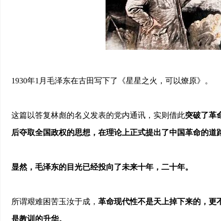
1930年1月毛泽东在古田写下了《星星之火，可以燎原》。
这篇以答复林彪的名义发表的党内通讯，实则借此
突破了革
后夺取全国政权的思想，在理论上正式提出了中国革命的道
显然，毛泽东的目光已经投向了未来十年，二十年。
所谓艰难困苦玉汝于成，
革命现代性不是天上掉下来的，更
是教训的升华。