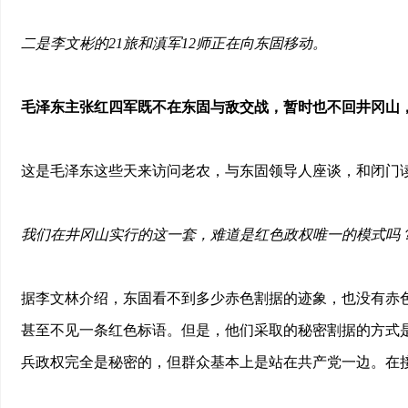
二是李文彬的21旅和滇军12师正在向东固移动。
毛泽东主张红四军既不在东固与敌交战，暂时也不回井冈山
这是毛泽东这些天来访问老农，与东固领导人座谈，和闭门
我们在井冈山实行的这一套，难道是红色政权唯一的模式吗
据李文林介绍，东固看不到多少赤色割据的迹象，也没有赤
甚至不见一条红色标语。但是，他们采取的秘密割据的方式
兵政权完全是秘密的，但群众基本上是站在共产党一边。在