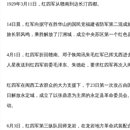
1929年3月11日，红四军从赣南到达长汀四都。
14日晨，红军向据守在胜华山的国民党福建省防军第二混成旅
旅长郭风鸣，乘胜解放了汀洲城．成立中央苏区第一个红色
4月1日，红四军折回赣南。邓子恢闻讯朱毛红军已挥戈西进
人星夜送到红四军前委毛泽东、朱德处，要求红四军再次入闽
红四军在闽西工农群众的大力支援下，于23日第一次攻占由
日解放永定城，成立了以张鼎丞为主席的永定县革命委员会
动。
6月3日，红四军第三纵队回师龙岩，在龙岩地方革命武装配