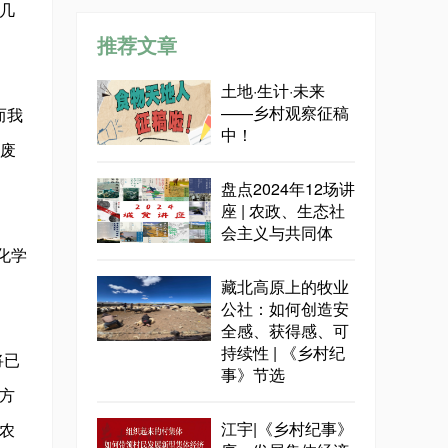
几
推荐文章
土地·生计·未来
——乡村观察征稿
而我
中！
、废
盘点2024年12场讲
座 | 农政、生态社
会主义与共同体
化学
藏北高原上的牧业
公社：如何创造安
全感、获得感、可
持续性 | 《乡村纪
将已
事》节选
方
江宇|《乡村纪事》
农