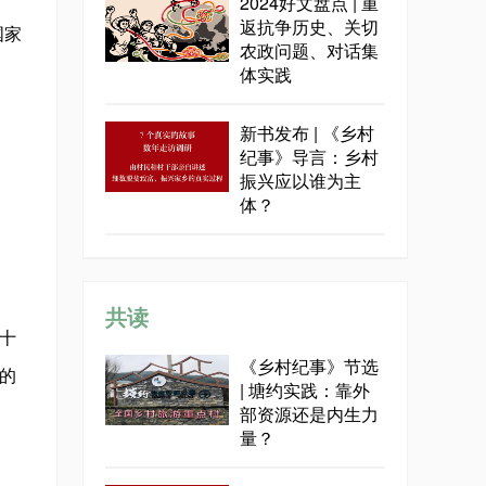
2024好文盘点 | 重
返抗争历史、关切
国家
农政问题、对话集
体实践
新书发布 | 《乡村
纪事》导言：乡村
振兴应以谁为主
体？
共读
十
《乡村纪事》节选
的
| 塘约实践：靠外
部资源还是内生力
量？