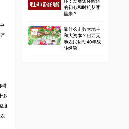
序：发展集体经济
的初心和时机从哪
里来？
中
靠什么击败大地主
和大资本？巴西无
生产
地农民运动40年战
斗经验
部耕
十多
碱度
、农