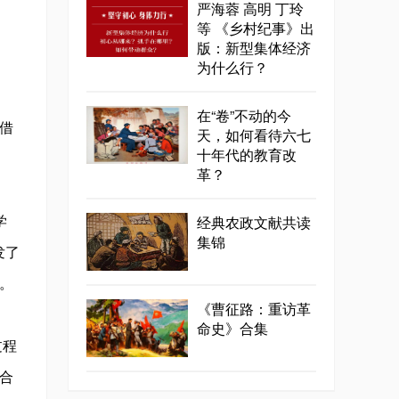
严海蓉 高明 丁玲
等 《乡村纪事》出
版：新型集体经济
为什么行？
在“卷”不动的今
借
天，如何看待六七
十年代的教育改
革？
经典农政文献共读
学
集锦
发了
。
《曹征路：重访革
命史》合集
过程
合