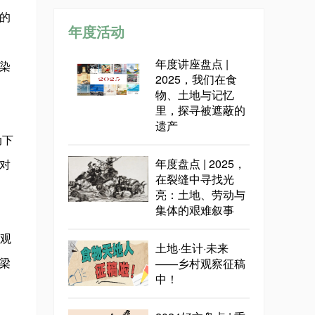
的
年度活动
年度讲座盘点 |
染
2025，我们在食
物、土地与记忆
里，探寻被遮蔽的
遗产
动下
年度盘点 | 2025，
对
在裂缝中寻找光
亮：土地、劳动与
集体的艰难叙事
客观
土地·生计·未来
——乡村观察征稿
梁
中！